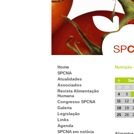
Home
Nutrição 
SPCNA
Atualidades
Se
<
Associados
28
29
Revista Alimentação
4
5
Humana
11
12
Congresso SPCNA
Galeria
18
19
Legislação
25
26
Links
Agenda
SPCNA em notícia
Alimentos