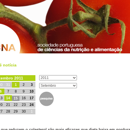
é notícia
tembro 2011
30
31
1
2
3
6
7
8
9
10
13
14
16
17
15
20
21
22
23
24
27
28
29
30
1
 que reduzem o colesterol são mais eficazes que dieta baixa em gordur