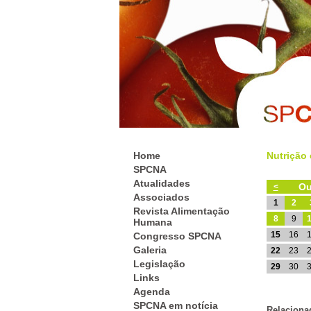
Home
Nutrição 
SPCNA
Atualidades
Ou
<
Associados
1
2
Revista Alimentação
8
9
Humana
15
16
Congresso SPCNA
Galeria
22
23
Legislação
29
30
Links
Agenda
SPCNA em notícia
Relaciona