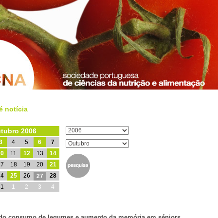
é notícia
tubro 2006
3
4
5
6
7
10
11
12
13
14
17
18
19
20
21
24
25
26
28
27
31
1
2
3
4
do consumo de legumes e aumento da memória em séniors