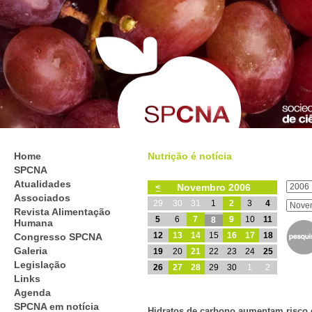
Home
Nutrição é notícia
SPCNA
Atualidades
Novembro 2006
<
Associados
29
30
31
1
2
3
4
Revista Alimentação
5
6
7
9
10
11
8
Humana
12
13
14
15
16
17
18
Congresso SPCNA
Galeria
19
20
21
22
23
24
25
Legislação
26
27
28
29
30
1
2
Links
Agenda
SPCNA em notícia
Hidratos de carbono aumentam risco