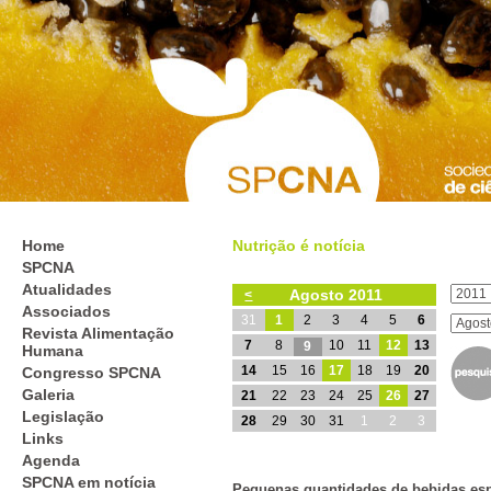
Home
Nutrição é notícia
SPCNA
Atualidades
Agosto 2011
<
Associados
31
1
2
3
4
5
6
Revista Alimentação
7
8
10
11
12
13
9
Humana
14
15
16
17
18
19
20
Congresso SPCNA
Galeria
21
22
23
24
25
26
27
Legislação
28
29
30
31
1
2
3
Links
Agenda
SPCNA em notícia
Pequenas quantidades de bebidas esp