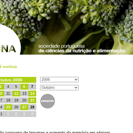
é notícia
tubro 2006
3
4
5
6
7
10
11
12
13
14
17
18
19
20
21
24
25
26
27
28
31
1
2
3
4
do consumo de legumes e aumento da memória em séniors