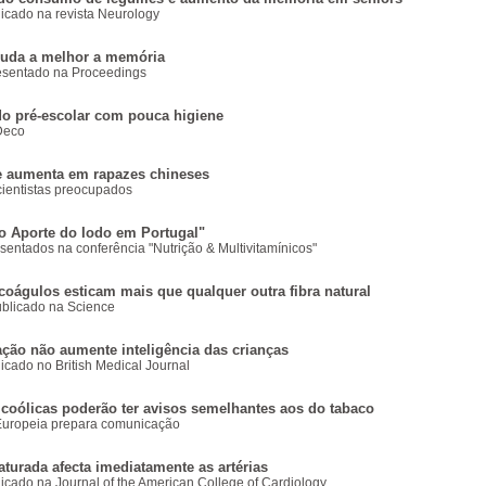
icado na revista Neurology
ajuda a melhor a memória
esentado na Proceedings
do pré-escolar com pouca higiene
Deco
 aumenta em rapazes chineses
ientistas preocupados
o Aporte do Iodo em Portugal"
entados na conferência "Nutrição & Multivitamínicos"
coágulos esticam mais que qualquer outra fibra natural
ublicado na Science
ão não aumente inteligência das crianças
icado no British Medical Journal
lcoólicas poderão ter avisos semelhantes aos do tabaco
uropeia prepara comunicação
turada afecta imediatamente as artérias
icado na Journal of the American College of Cardiology