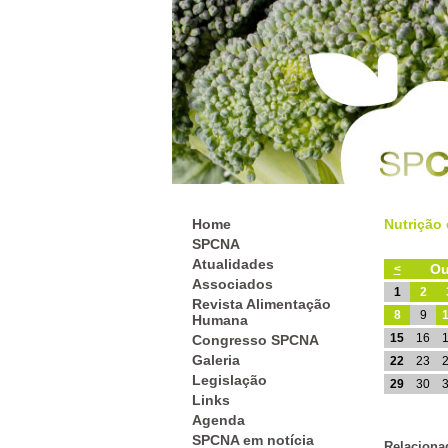
Home
Nutrição 
SPCNA
Atualidades
Ou
<
Associados
1
2
Revista Alimentação
8
9
Humana
15
16
Congresso SPCNA
Galeria
22
23
Legislação
29
30
Links
Agenda
SPCNA em notícia
Relaciona