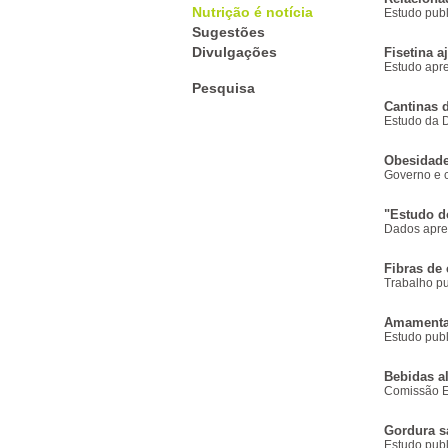
Nutrição é notícia
Estudo publ
Sugestões
Divulgações
Fisetina 
Estudo apr
Pesquisa
Cantinas 
Estudo da 
Obesidade
Governo e c
"Estudo d
Dados apres
Fibras de 
Trabalho p
Amamentaç
Estudo publ
Bebidas a
Comissão E
Gordura sa
Estudo publ