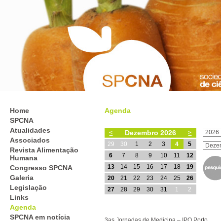
Home
Agenda
SPCNA
Atualidades
Dezembro 2026
<
>
Associados
29
30
1
2
3
4
5
Revista Alimentação
6
7
8
9
10
11
12
Humana
13
14
15
16
17
18
19
Congresso SPCNA
Galeria
20
21
22
23
24
25
26
Legislação
27
28
29
30
31
1
2
Links
Agenda
SPCNA em notícia
3as Jornadas de Medicina – IPO Porto