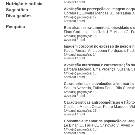
abstract
/
html
Nutrição é notícia
Avaliação da percepção da imagem corpo
Sugestões
Correia F., Oliveira Mendes B., Reis Lima J
Divulgações
Nº da(s) página(s): 12
abstract
/
html
Pesquisa
Barreiras no tratamento da obesidade e d
Flora Correira, Lima Reis J. P., Arteiro C., Fr
Nº da(s) página(s): 13
abstract
/
html
Imagem corporal no excesso de peso e 
Paula Pereira, Ana Leonor Perdigão e Ped
Nº da(s) página(s): 14
abstract
/
html
Avaliação nutricional e caracterização d
Bárbara Macedo, Ema Proença, Susana Casal
Nº da(s) página(s): 15
abstract
/
html
Características e evoluções alimentares 
Sandra Azevedo, Fátima Porto, Rita Carval
Nº da(s) página(s): 16
abstract
/
html
Características antropométricas e hábito
Custódio Mustra César, Pedro Marques-Vid
Nº da(s) página(s): 17
abstract
/
html
Consumo alimentar da população da Reg
Le Bihan G., Faria C., Cristovão V., Alves R
Nº da(s) página(s): 18
abstract
/
html