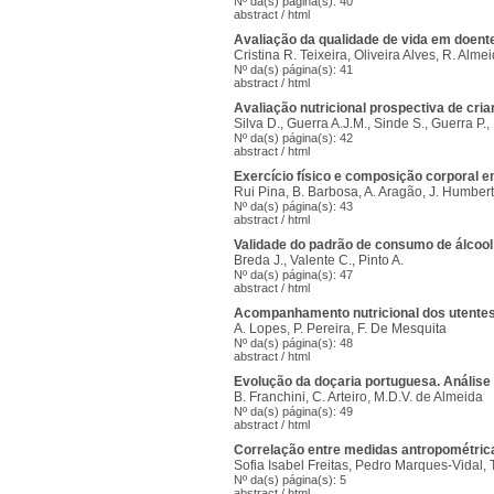
Nº da(s) página(s): 40
abstract
/
html
Avaliação da qualidade de vida em doent
Cristina R. Teixeira, Oliveira Alves, R. Alm
Nº da(s) página(s): 41
abstract
/
html
Avaliação nutricional prospectiva de cr
Silva D., Guerra A.J.M., Sinde S., Guerra P.,
Nº da(s) página(s): 42
abstract
/
html
Exercício físico e composição corporal 
Rui Pina, B. Barbosa, A. Aragão, J. Humbert
Nº da(s) página(s): 43
abstract
/
html
Validade do padrão de consumo de álcool 
Breda J., Valente C., Pinto A.
Nº da(s) página(s): 47
abstract
/
html
Acompanhamento nutricional dos utentes
A. Lopes, P. Pereira, F. De Mesquita
Nº da(s) página(s): 48
abstract
/
html
Evolução da doçaria portuguesa. Análise 
B. Franchini, C. Arteiro, M.D.V. de Almeida
Nº da(s) página(s): 49
abstract
/
html
Correlação entre medidas antropométrica
Sofia Isabel Freitas, Pedro Marques-Vidal,
Nº da(s) página(s): 5
abstract
/
html