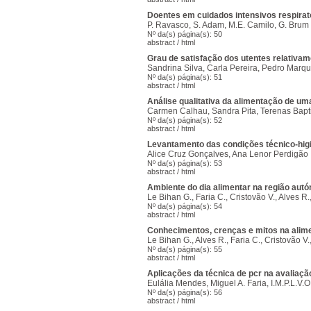
Doentes em cuidados intensivos respirató
P. Ravasco, S. Adam, M.E. Camilo, G. Brum
Nº da(s) página(s): 50
abstract
/
html
Grau de satisfação dos utentes relativam
Sandrina Silva, Carla Pereira, Pedro Marq
Nº da(s) página(s): 51
abstract
/
html
Análise qualitativa da alimentação de u
Carmen Calhau, Sandra Pita, Terenas Bapt
Nº da(s) página(s): 52
abstract
/
html
Levantamento das condições técnico-higi
Alice Cruz Gonçalves, Ana Lenor Perdigão
Nº da(s) página(s): 53
abstract
/
html
Ambiente do dia alimentar na região au
Le Bihan G., Faria C., Cristovão V., Alves R
Nº da(s) página(s): 54
abstract
/
html
Conhecimentos, crenças e mitos na ali
Le Bihan G., Alves R., Faria C., Cristovão V
Nº da(s) página(s): 55
abstract
/
html
Aplicações da técnica de pcr na avaliaçã
Eulália Mendes, Miguel A. Faria, I.M.P.L.V.O.
Nº da(s) página(s): 56
abstract
/
html