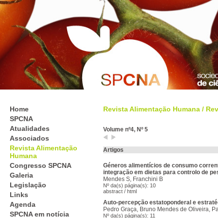
Home
Revista Alimentação Humana
/
Rev
SPCNA
Atualidades
Volume nº4, Nº 5
Associados
Revista Alimentação
Artigos
Humana
Congresso SPCNA
Géneros alimentícios de consumo corrent
integração em dietas para controlo de pe
Galeria
Mendes S, Franchini B
Legislação
Nº da(s) página(s): 10
abstract
/
html
Links
Auto-percepção estatoponderal e estrat
Agenda
Pedro Graça, Bruno Mendes de Oliveira, Pa
SPCNA em notícia
Nº da(s) página(s): 11