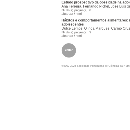
Estudo prospectivo da obesidade na adol
Ana Ferreira, Fernando Pichel, José Luis Si
Nº da(s) página(s): 8
abstract
/
html
Hábitos e comportamentos alimentares: i
adolescentes
Dulce Lemos, Olinda Marques, Carmo Cruz, 
Nº da(s) página(s): 9
abstract
/
html
©2002-2026 Sociedade Portuguesa de Ciências da Nutr