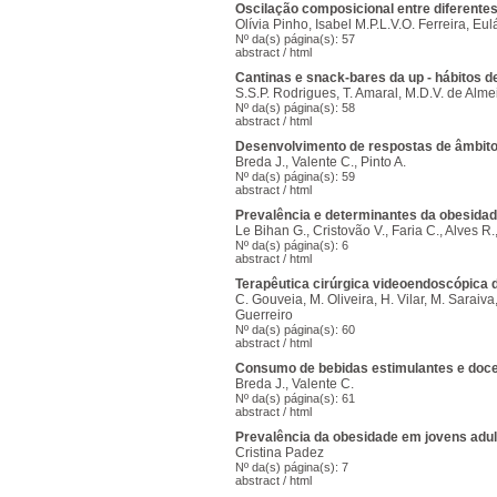
Oscilação composicional entre diferentes 
Olívia Pinho, Isabel M.P.L.V.O. Ferreira, Eu
Nº da(s) página(s): 57
abstract
/
html
Cantinas e snack-bares da up - hábitos d
S.S.P. Rodrigues, T. Amaral, M.D.V. de Alme
Nº da(s) página(s): 58
abstract
/
html
Desenvolvimento de respostas de âmbito 
Breda J., Valente C., Pinto A.
Nº da(s) página(s): 59
abstract
/
html
Prevalência e determinantes da obesida
Le Bihan G., Cristovão V., Faria C., Alves R
Nº da(s) página(s): 6
abstract
/
html
Terapêutica cirúrgica videoendoscópica d
C. Gouveia, M. Oliveira, H. Vilar, M. Saraiv
Guerreiro
Nº da(s) página(s): 60
abstract
/
html
Consumo de bebidas estimulantes e doce
Breda J., Valente C.
Nº da(s) página(s): 61
abstract
/
html
Prevalência da obesidade em jovens adu
Cristina Padez
Nº da(s) página(s): 7
abstract
/
html