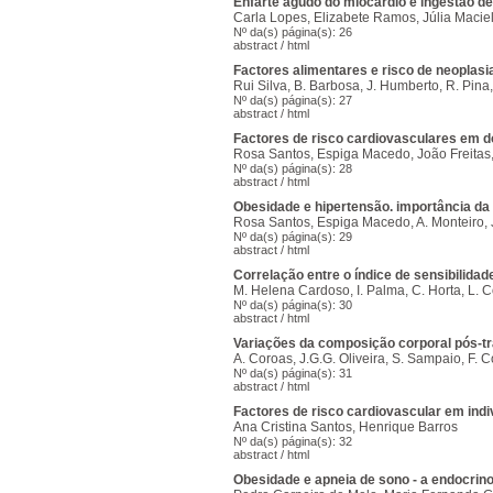
Enfarte agudo do miocárdio e ingestão de
Carla Lopes, Elizabete Ramos, Júlia Macie
Nº da(s) página(s): 26
abstract
/
html
Factores alimentares e risco de neoplasi
Rui Silva, B. Barbosa, J. Humberto, R. Pina
Nº da(s) página(s): 27
abstract
/
html
Factores de risco cardiovasculares em 
Rosa Santos, Espiga Macedo, João Freitas,
Nº da(s) página(s): 28
abstract
/
html
Obesidade e hipertensão. importância da 
Rosa Santos, Espiga Macedo, A. Monteiro, J
Nº da(s) página(s): 29
abstract
/
html
Correlação entre o índice de sensibilidad
M. Helena Cardoso, I. Palma, C. Horta, L. Coe
Nº da(s) página(s): 30
abstract
/
html
Variações da composição corporal pós-tr
A. Coroas, J.G.G. Oliveira, S. Sampaio, F. C
Nº da(s) página(s): 31
abstract
/
html
Factores de risco cardiovascular em ind
Ana Cristina Santos, Henrique Barros
Nº da(s) página(s): 32
abstract
/
html
Obesidade e apneia de sono - a endocrino