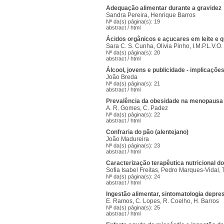
Adequação alimentar durante a gravidez
Sandra Pereira, Henrique Barros
Nº da(s) página(s): 19
abstract
/
html
Ácidos orgânicos e açucares em leite e q
Sara C. S. Cunha, Olivia Pinho, I.M.P.L.V.O. 
Nº da(s) página(s): 20
abstract
/
html
Álcool, jovens e publicidade - implicaçõ
João Breda
Nº da(s) página(s): 21
abstract
/
html
Prevalência da obesidade na menopausa 
A. R. Gomes, C. Padez
Nº da(s) página(s): 22
abstract
/
html
Confraria do pão (alentejano)
João Madureira
Nº da(s) página(s): 23
abstract
/
html
Caracterização terapêutica nutricional d
Sofia Isabel Freitas, Pedro Marques-Vidal,
Nº da(s) página(s): 24
abstract
/
html
Ingestão alimentar, sintomatologia depres
E. Ramos, C. Lopes, R. Coelho, H. Barros
Nº da(s) página(s): 25
abstract
/
html