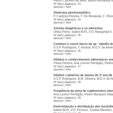
Pedro Carneiro de Melo, Maria Fernanda G
Nº da(s) página(s): 33
abstract
/
html
Síndroma plurimetabólico
P. Cardoso Pereira, F. De Mesquita, C. Perei
Nº da(s) página(s): 34
abstract
/
html
Aminas biogénicas e os alimentos
Olívia Pinho, Isabel M.P.L.V.O, Margarida A.
Nº da(s) página(s): 35
abstract
/
html
Cantinas e snack-bares da up - opinião d
S.S.P. Rodrigues, T. Amaral, M.D.V. de Alme
Nº da(s) página(s): 36
abstract
/
html
Hábitos e conhecimentos alimentares n
Paula Pereira, Ana Leonor Perdigão, Pedr
Nº da(s) página(s): 37
abstract
/
html
Hábitos culinários de alunos do 3º ano de
S.S.P. Rodrigues, B.M. Oliveira, M.D.V. de 
Nº da(s) página(s): 38
abstract
/
html
Frequência da toma de suplementos vita
Ana Leonor Perdigão, Pedro Marques-Vida
Nº da(s) página(s): 39
abstract
/
html
Determinação e distribuição dos nucleót
Isabel M.P.L.V.O. Ferreira , Eulália Mendes