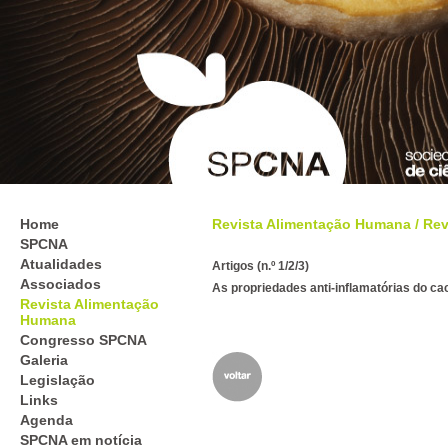
Home
Revista Alimentação Humana
/
Rev
SPCNA
Atualidades
Artigos (n.º 1/2/3)
Associados
As propriedades anti-inflamatórias do ca
Revista Alimentação
Humana
Congresso SPCNA
Galeria
Legislação
Links
Agenda
SPCNA em notícia