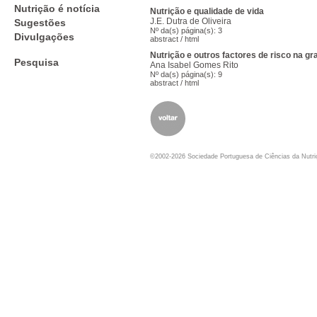
Nutrição é notícia
Nutrição e qualidade de vida
J.E. Dutra de Oliveira
Sugestões
Nº da(s) página(s): 3
Divulgações
abstract
/
html
Nutrição e outros factores de risco na gr
Pesquisa
Ana Isabel Gomes Rito
Nº da(s) página(s): 9
abstract
/
html
©2002-2026 Sociedade Portuguesa de Ciências da Nutr