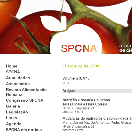
Home
/
/
arquivo de 1999
SPCNA
Atualidades
Volume nº3, Nº 5
Associados
Revista Alimentação
Artigos
Humana
Congresso SPCNA
Nutrição e doença De Crohn
Teresa Maia e Flora Correia
Galeria
Nº da(s) página(s): 21
Legislação
abstract
/
html
Links
Mudanças do padrão de disponibilidade 
Maria Daniel Vaz de Almeida, Pedro Graça
Agenda
Nº da(s) página(s): 29
SPCNA em notícia
abstract
/
html