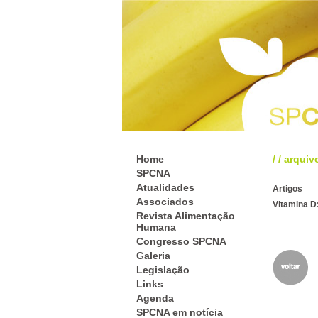
Home
/
/
arquiv
SPCNA
Atualidades
Artigos
Associados
Vitamina D:
Revista Alimentação
Humana
Congresso SPCNA
Galeria
Legislação
Links
Agenda
SPCNA em notícia