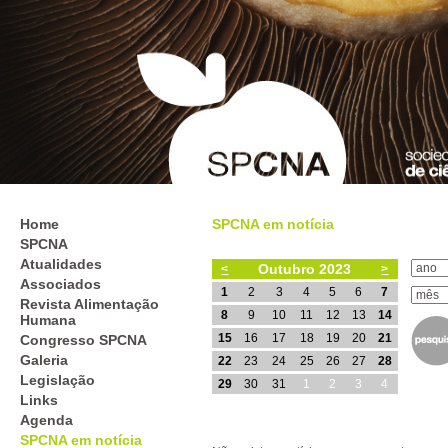
Home
SPCNA em notícia
SPCNA
Atualidades
Outubro 2023
<
>
Associados
1
2
3
4
5
6
7
Revista Alimentação
8
9
10
11
12
13
14
Humana
15
16
17
18
19
20
21
Congresso SPCNA
Galeria
22
23
24
25
26
27
28
Legislação
29
30
31
1
2
3
4
Links
Agenda
SPCNA em notícia