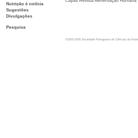
Capas Revista Alimentação Humana
Nutrição é notícia
Sugestões
Divulgações
Pesquisa
©2002-2026 Sociedade Portuguesa de Ciências da Nutr