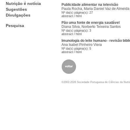
Nutrição é notícia
Publicidade alimentar na televisão
Paula Rocha, Maria Daniel Vaz de Almeida
Sugestões
Nº da(s) página(s): 27
Divulgações
abstract
/
html
Pão uma fonte de energia saudável
Pesquisa
Diana Silva, Norberto Teixeira Santos
Nº da(s) página(s): 3
abstract
/
html
Imunologia do leite humano - revisão bibli
Ana Isabel Pinheiro Viera
Nº da(s) página(s): 5
abstract
/
html
©2002-2026 Sociedade Portuguesa de Ciências da Nutr