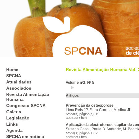
Home
Revista Alimentação Humana Vol. 26
SPCNA
Atualidades
Volume nº2, Nº 5
Associados
Revista Alimentação
Artigos
Humana
Congresso SPCNA
Prevenção da osteoporose
Lima Reis JP, Flora Correia, Medina JL
Galeria
Nº da(s) página(s): 19
Legislação
abstract
/
html
Links
Aplicação da electroforese capilar de zo
Susana Casal, Paula B. Andrade, M. Beatriz 
Agenda
Nº da(s) página(s): 23
SPCNA em notícia
abstract
/
html