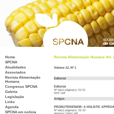
Home
Revista Alimentação Humana Vol. 26
SPCNA
Atualidades
Volume 22, Nº 1
Associados
Revista Alimentação
Editorial
Humana
Congresso SPCNA
Editorial
Nº da(s) página(s): 01-01
Galeria
html
/
pdf
Legislação
Artigos
Links
Agenda
PRONUTRISENIOR: A HOLISTIC APPROA
Nº da(s) página(s): 02-10
SPCNA em notícia
abstract
/
html
/
pdf