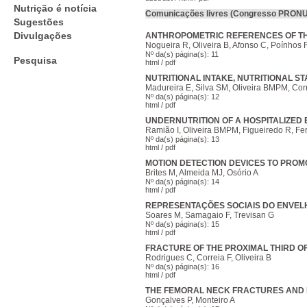
Nutrição é notícia
Comunicações livres (Congresso PRON
Sugestões
Divulgações
ANTHROPOMETRIC REFERENCES OF TH
Nogueira R, Oliveira B, Afonso C, Poínhos R
Nº da(s) página(s): 11
Pesquisa
html
/
pdf
NUTRITIONAL INTAKE, NUTRITIONAL S
Madureira E, Silva SM, Oliveira BMPM, Cor
Nº da(s) página(s): 12
html
/
pdf
UNDERNUTRITION OF A HOSPITALIZED 
Ramião I, Oliveira BMPM, Figueiredo R, Fe
Nº da(s) página(s): 13
html
/
pdf
MOTION DETECTION DEVICES TO PROMO
Brites M, Almeida MJ, Osório A
Nº da(s) página(s): 14
html
/
pdf
REPRESENTAÇÕES SOCIAIS DO ENVEL
Soares M, Samagaio F, Trevisan G
Nº da(s) página(s): 15
html
/
pdf
FRACTURE OF THE PROXIMAL THIRD O
Rodrigues C, Correia F, Oliveira B
Nº da(s) página(s): 16
html
/
pdf
THE FEMORAL NECK FRACTURES AND PRE
Gonçalves P, Monteiro A