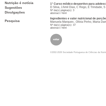
Nutrição é notícia
1° Curso médico desportivo para adolesc
D Silva, J Amil Dias, C Rego, E Trindade, 
Sugestões
Nº da(s) página(s): 3
Divulgações
abstract
/
html
Ingredientes e valor nutricional de porç
Pesquisa
Manuela Marques , Olívia Pinho, Maria Dan
Nº da(s) página(s): 37
abstract
/
html
©2002-2026 Sociedade Portuguesa de Ciências da Nutr