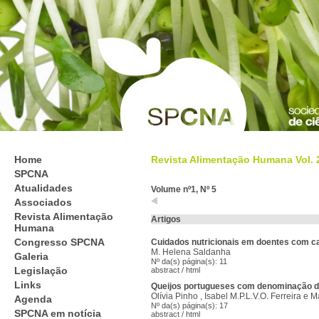
Home
Revista Alimentação Humana Vol. 26
SPCNA
Atualidades
Volume nº1, Nº 5
Associados
Revista Alimentação
Artigos
Humana
Congresso SPCNA
Cuidados nutricionais em doentes com c
M. Helena Saldanha
Galeria
Nº da(s) página(s): 11
Legislação
abstract
/
html
Links
Queijos portugueses com denominação d
Olívia Pinho , Isabel M.P.L.V.O. Ferreira e M
Agenda
Nº da(s) página(s): 17
SPCNA em notícia
abstract
/
html