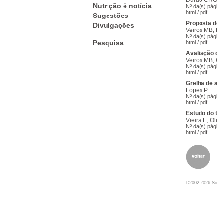
Durão CRG,
Nutrição é notícia
Nº da(s) pág
html
/
pdf
Sugestões
Proposta de
Divulgações
Veiros MB,
Nº da(s) pág
Pesquisa
html
/
pdf
Avaliação 
Veiros MB, 
Nº da(s) pág
html
/
pdf
Grelha de 
Lopes P
Nº da(s) pág
html
/
pdf
Estudo do 
Vieira E, O
Nº da(s) pág
html
/
pdf
©2002-2026 Soc