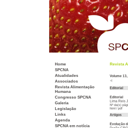
Home
Revista A
SPCNA
Atualidades
Volume 13,
Associados
Revista Alimentação
Editorial
Humana
Congresso SPCNA
Editorial
Lima Reis 
Galeria
Nº da(s) pági
Legislação
html
/
pdf
Links
Artigos
Agenda
Evolução d
SPCNA em notícia