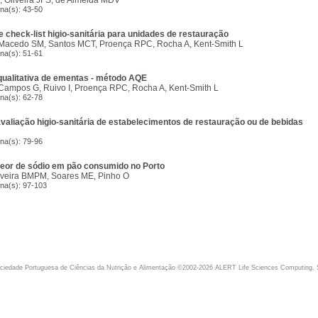
 Oliveira JFS, de Almeida MDV
ina(s): 43-50
 check-list higio-sanitária para unidades de restauração
 Macedo SM, Santos MCT, Proença RPC, Rocha A, Kent-Smith L
ina(s): 51-61
qualitativa de ementas - método AQE
Campos G, Ruivo I, Proença RPC, Rocha A, Kent-Smith L
ina(s): 62-78
avaliação higio-sanitária de estabelecimentos de restauração ou de bebidas
ina(s): 79-96
teor de sódio em pão consumido no Porto
liveira BMPM, Soares ME, Pinho O
ina(s): 97-103
iedade Portuguesa de Ciências da Nutrição e Alimentação ©2002-2026 ALERT Life Sciences Computing, 