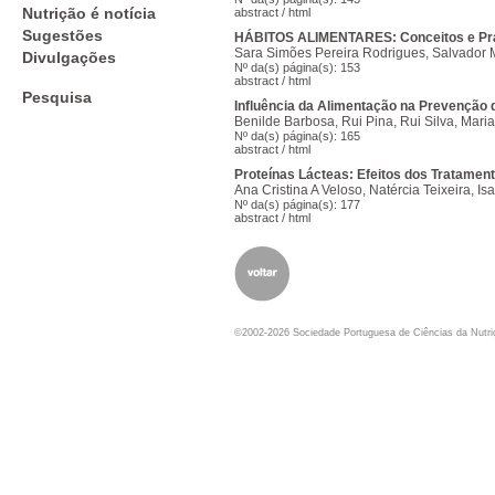
Nutrição é notícia
abstract
/
html
Sugestões
HÁBITOS ALIMENTARES: Conceitos e Prát
Sara Simões Pereira Rodrigues, Salvador 
Divulgações
Nº da(s) página(s): 153
abstract
/
html
Pesquisa
Influência da Alimentação na Prevenção 
Benilde Barbosa, Rui Pina, Rui Silva, Mar
Nº da(s) página(s): 165
abstract
/
html
Proteínas Lácteas: Efeitos dos Tratamen
Ana Cristina A Veloso, Natércia Teixeira, Is
Nº da(s) página(s): 177
abstract
/
html
©2002-2026 Sociedade Portuguesa de Ciências da Nutr