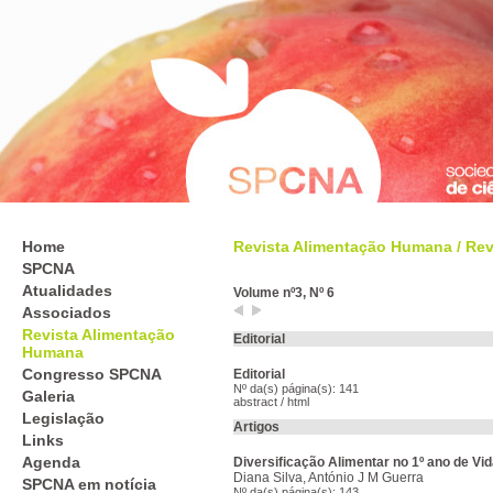
Home
Revista Alimentação Humana
/
Rev
SPCNA
Atualidades
Volume nº3, Nº 6
Associados
Revista Alimentação
Editorial
Humana
Congresso SPCNA
Editorial
Nº da(s) página(s): 141
Galeria
abstract
/
html
Legislação
Artigos
Links
Agenda
Diversificação Alimentar no 1º ano de Vi
Diana Silva, António J M Guerra
SPCNA em notícia
Nº da(s) página(s): 143