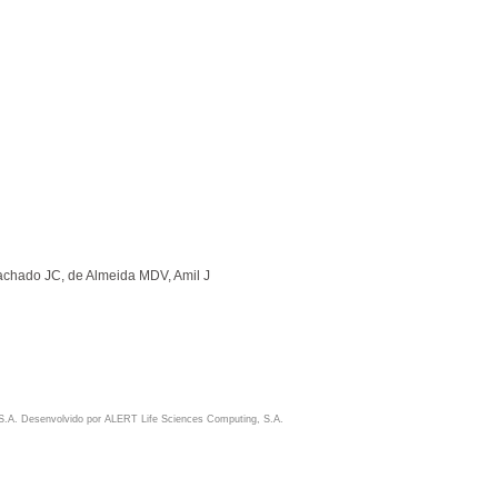
Machado JC, de Almeida MDV, Amil J
S.A. Desenvolvido por
ALERT Life Sciences Computing, S.A.