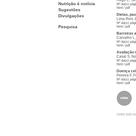
Rego C, Sil
Nutrição é notícia
Nº da(s) pág
html
/
pdf
Sugestões
Dietas, pas
Divulgações
Lima Reis 
Nº da(s) pág
Pesquisa
html
/
pdf
Barreiras 
Carvalho L,
Nº da(s) pági
html
/
pdf
Avaliação n
Casal S, N
Nº da(s) pág
html
/
pdf
Doença cel
Pereira F, 
Nº da(s) pág
html
/
pdf
©2002-2026 Soc