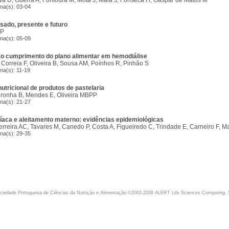
va D, Guerra A, Fontoura M, Mota J, Maia J, Fonseca H, Gaspar de Matos M
ina(s): 03-04
sado, presente e futuro
JP
ina(s): 05-09
ao cumprimento do plano alimentar em hemodiálise
 Correia F, Oliveira B, Sousa AM, Poínhos R, Pinhão S
na(s): 11-19
utricional de produtos de pastelaria
oronha B, Mendes E, Oliveira MBPP
ina(s): 21-27
íaca e aleitamento materno: evidências epidemiológicas
Ferreira AC, Tavares M, Canedo P, Costa A, Figueiredo C, Trindade E, Carneiro F, 
ina(s): 29-35
iedade Portuguesa de Ciências da Nutrição e Alimentação ©2002-2026 ALERT Life Sciences Computing, 