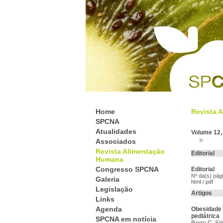
Home
Revista 
SPCNA
Atualidades
Volume 12,
Associados
Revista Alimentação
Editorial
Humana
Congresso SPCNA
Editorial
Nº da(s) pág
Galeria
html
/
pdf
Legislação
Artigos
Links
Agenda
Obesidade 
pediátrica
SPCNA em notícia