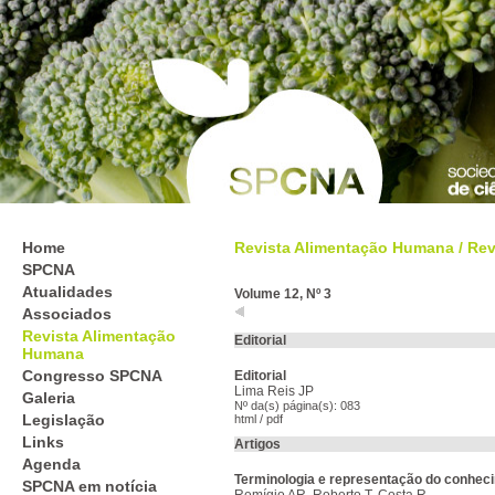
Home
Revista Alimentação Humana
/
Rev
SPCNA
Atualidades
Volume 12, Nº 3
Associados
Revista Alimentação
Editorial
Humana
Congresso SPCNA
Editorial
Lima Reis JP
Galeria
Nº da(s) página(s): 083
Legislação
html
/
pdf
Links
Artigos
Agenda
Terminologia e representação do conheci
SPCNA em notícia