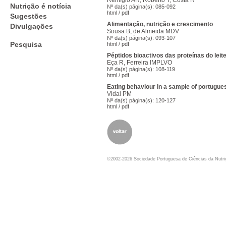
Remígio AR, Roberto T, Costa R
Nutrição é notícia
Nº da(s) página(s): 085-092
html
/
pdf
Sugestões
Alimentação, nutrição e crescimento
Divulgações
Sousa B, de Almeida MDV
Nº da(s) página(s): 093-107
Pesquisa
html
/
pdf
Péptidos bioactivos das proteínas do leit
Eça R, Ferreira IMPLVO
Nº da(s) página(s): 108-119
html
/
pdf
Eating behaviour in a sample of portugues
Vidal PM
Nº da(s) página(s): 120-127
html
/
pdf
©2002-2026 Sociedade Portuguesa de Ciências da Nutr