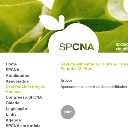
Home
Revista Alimentação Humana
/
Rev
Periodo 12
/ html
SPCNA
Atualidades
Artigos
Associados
Revista Alimentação
Apontamentos sobre as disponibilidades 
Humana
Congresso SPCNA
Galeria
Legislação
Links
Agenda
SPCNA em notícia