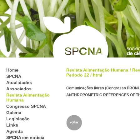
Home
Revista Alimentação Humana
/
Rev
Periodo 22
/ html
SPCNA
Atualidades
Comunicações livres (Congresso PRON
Associados
Revista Alimentação
ANTHROPOMETRIC REFERENCES OF TH
Humana
Congresso SPCNA
Galeria
Legislação
Links
Agenda
SPCNA em notícia