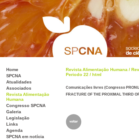
Home
Revista Alimentação Humana
/
Rev
Periodo 22
/ html
SPCNA
Atualidades
Comunicações livres (Congresso PRON
Associados
Revista Alimentação
FRACTURE OF THE PROXIMAL THIRD O
Humana
Congresso SPCNA
Galeria
Legislação
Links
Agenda
SPCNA em notícia