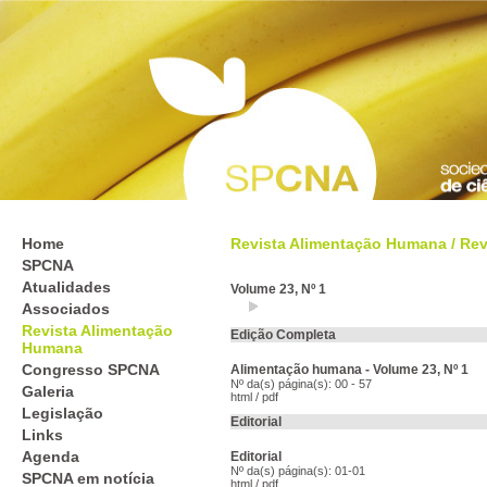
Home
Revista Alimentação Humana
/
Rev
SPCNA
Atualidades
Volume 23, Nº 1
Associados
Revista Alimentação
Edição Completa
Humana
Congresso SPCNA
Alimentação humana - Volume 23, Nº 1
Nº da(s) página(s): 00 - 57
Galeria
html
/
pdf
Legislação
Editorial
Links
Agenda
Editorial
Nº da(s) página(s): 01-01
SPCNA em notícia
html
/
pdf