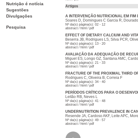
Nutrição é notícia
Artigos
Sugestões
Divulgações
A INTERVENÇÃO NUTRICIONAL EM FIM 
Soares D, Domingues C Garcia R, Dourad
Nº da(s) página(s): 02 - 12
Pesquisa
abstract
/
html
/
pdf
EFFECT OF DIETARY CALCIUM AND VI
Beserra JB, Rodrigues LS, Silva PCR, Oliv
Nº da(s) página(s): 13 - 20
abstract
/
html
/
pdf
AVALIAÇÃO DA ADEQUAÇÃO DE RECU
Miguel ES, Longo GZ, Santana AMC, Cardo
Nº da(s) página(s): 21 - 33
abstract
/
html
/
pdf
FRACTURE OF THE PROXIMAL THIRD O
Rodrigues C, Oliveira B, Correia F
Nº da(s) página(s): 34 - 40
abstract
/
html
/
pdf
PERÍODOS CRÍTICOS PARA O DESENVO
Leitão RB, Neves L
Nº da(s) página(s): 41 - 48
abstract
/
html
/
pdf
UNDERNUTRITION PREVALENCE IN CAN
Resende JA, Cardoso AKF, Leite APC, Morei
Nº da(s) página(s): 49 - 57
abstract
/
html
/
pdf