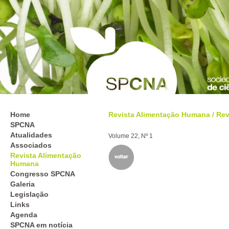
Home
Revista Alimentação Humana
/
Rev
SPCNA
Atualidades
Volume 22, Nº 1
Associados
Revista Alimentação
Humana
Congresso SPCNA
Galeria
Legislação
Links
Agenda
SPCNA em notícia