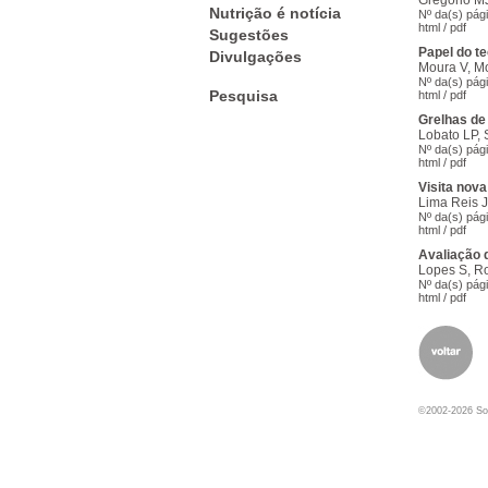
Gregório MJ
Nutrição é notícia
Nº da(s) pág
html
/
pdf
Sugestões
Papel do t
Divulgações
Moura V, M
Nº da(s) pág
Pesquisa
html
/
pdf
Grelhas de 
Lobato LP,
Nº da(s) pág
html
/
pdf
Visita nova
Lima Reis 
Nº da(s) pág
html
/
pdf
Avaliação q
Lopes S, R
Nº da(s) pág
html
/
pdf
©2002-2026 Soc