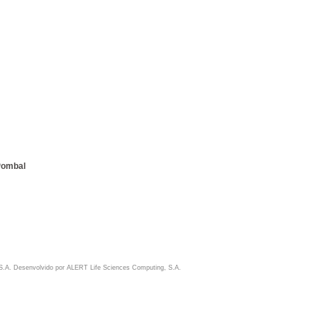
 Pombal
S.A. Desenvolvido por
ALERT Life Sciences Computing, S.A.