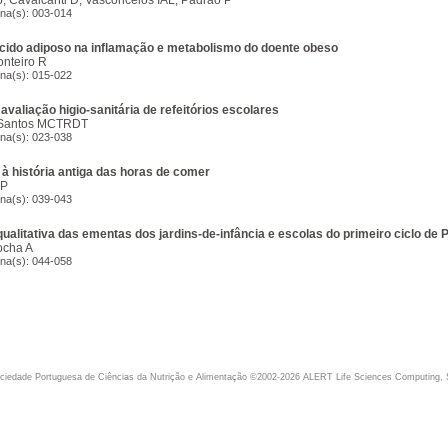
, Cavalcanti D, Vasconcelos IAL, Padrão P
ina(s): 003-014
ecido adiposo na inflamação e metabolismo do doente obeso
onteiro R
ina(s): 015-022
avaliação higio-sanitária de refeitórios escolares
 Santos MCTRDT
ina(s): 023-038
 à história antiga das horas de comer
JP
ina(s): 039-043
ualitativa das ementas dos jardins-de-infância e escolas do primeiro ciclo de
ocha A
ina(s): 044-058
iedade Portuguesa de Ciências da Nutrição e Alimentação ©2002-2026 ALERT Life Sciences Computing, 