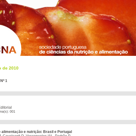
o de 2010
 Nº 1
itorial
ina(s): 001
e alimentação e nutrição: Brasil e Portugal