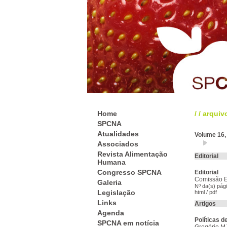
Home
/
/
arquiv
SPCNA
Atualidades
Volume 16,
Associados
Revista Alimentação
Editorial
Humana
Congresso SPCNA
Editorial
Comissão Ed
Galeria
Nº da(s) pág
Legislação
html
/
pdf
Links
Artigos
Agenda
Políticas d
SPCNA em notícia