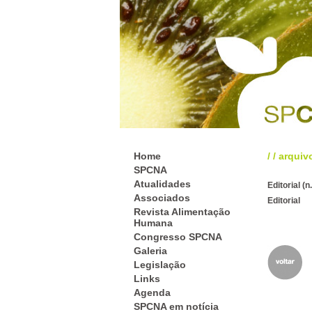
Home
/
/
arquiv
SPCNA
Atualidades
Editorial (n.
Associados
Editorial
Revista Alimentação
Humana
Congresso SPCNA
Galeria
Legislação
Links
Agenda
SPCNA em notícia