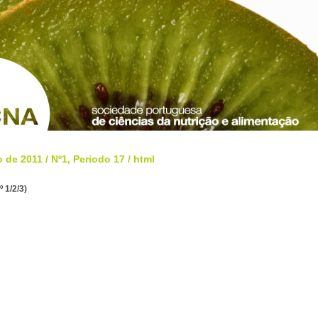
o de 2011
/
Nº1, Periodo 17
/ html
º 1/2/3)