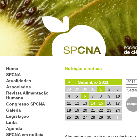
Home
Nutrição é notícia
SPCNA
Atualidades
Setembro 2011
<
Associados
28
29
30
31
1
2
3
Revista Alimentação
4
5
6
7
8
9
10
Humana
11
12
13
14
15
16
17
Congresso SPCNA
Galeria
18
19
20
21
22
23
24
Legislação
25
26
27
28
29
30
1
Links
Agenda
SPCNA em notícia
Alimentos que reduzem o colesterol s