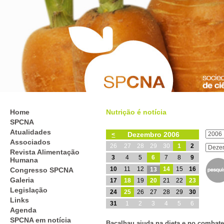
Home
Nutrição é notícia
SPCNA
Atualidades
Dezembro 2006
<
Associados
26
27
28
29
30
1
2
Revista Alimentação
3
4
5
6
7
8
9
Humana
10
11
12
14
15
16
Congresso SPCNA
13
Galeria
17
18
19
20
21
22
23
Legislação
24
25
26
27
28
29
30
Links
31
1
2
3
4
5
6
Agenda
SPCNA em notícia
Bacalhau ajuda na dieta e no combat