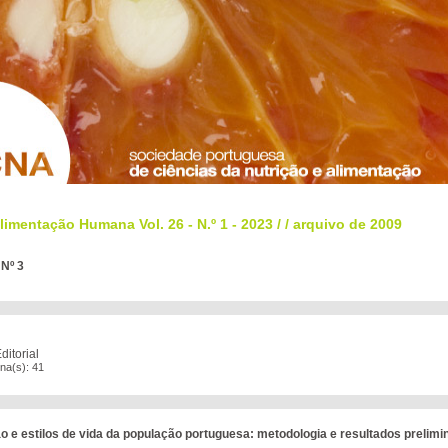
limentação Humana Vol. 26 - N.º 1 - 2023
/
/
arquivo de 2009
 Nº 3
itorial
na(s): 41
o e estilos de vida da população portuguesa: metodologia e resultados prelim