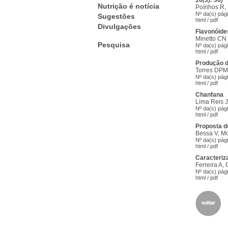
16(3): 36]
Nutrição é notícia
Poínhos R, 
Nº da(s) pág
Sugestões
html
/
pdf
Divulgações
Flavonóide
Minetto CN
Pesquisa
Nº da(s) pág
html
/
pdf
Produção d
Torres DPM
Nº da(s) pág
html
/
pdf
Chanfana
Lima Reis 
Nº da(s) pág
html
/
pdf
Proposta de
Bessa V, Mo
Nº da(s) pág
html
/
pdf
Caracteriz
Ferreira A,
Nº da(s) pág
html
/
pdf