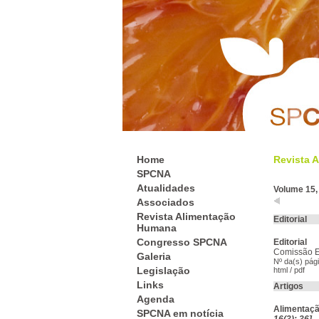
Home
Revista A
SPCNA
Atualidades
Volume 15,
Associados
Revista Alimentação
Editorial
Humana
Congresso SPCNA
Editorial
Comissão Ed
Galeria
Nº da(s) pági
Legislação
html
/
pdf
Links
Artigos
Agenda
Alimentaçã
SPCNA em notícia