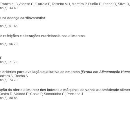
Franchini B, Afonso C, Correia F, Teixeira VH, Moreira P, Durão C, Pinho O, Silva 
ina(s): 43-60
s na doença cardiovascular
ina(s): 61-65
e refeições e alterações nutricionais nos alimentos
ina(s): 66-70
JP
ina(s): 71-72
 critérios para avaliação qualitativa de ementas
[Errata em Alimentação Human
nteiro A, Rocha A
ina(s): 73-79
ação da oferta alimentar dos bufetes e máquinas de venda automáticade alime
 Castro D, Valada E, Costa P, Samorinha C, Precioso J
ina(s): 80-85