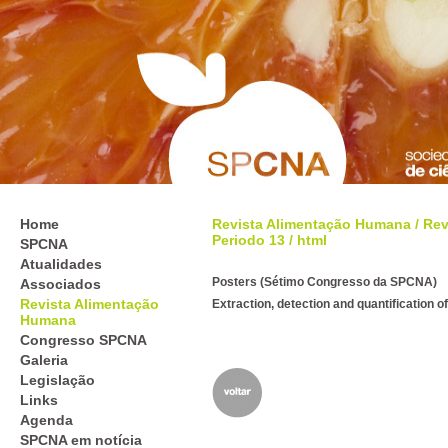
Home
Revista Alimentação Humana
/
Rev
Periodo 13
/ html
SPCNA
Atualidades
Posters (Sétimo Congresso da SPCNA)
Associados
Revista Alimentação
Extraction, detection and quantification
Humana
Congresso SPCNA
Galeria
Legislação
Links
Agenda
SPCNA em notícia