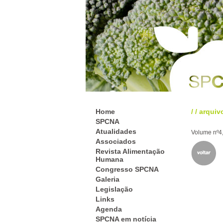
Home
/
/
arquiv
SPCNA
Atualidades
Volume nº4,
Associados
Revista Alimentação
Humana
Congresso SPCNA
Galeria
Legislação
Links
Agenda
SPCNA em notícia