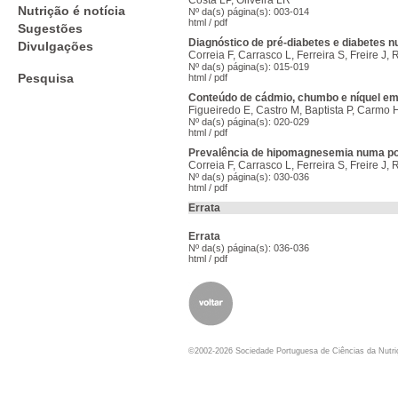
Costa LP, Oliveira LR
Nutrição é notícia
Nº da(s) página(s): 003-014
html
/
pdf
Sugestões
Diagnóstico de pré-diabetes e diabetes 
Divulgações
Correia F, Carrasco L, Ferreira S, Freire J, 
Nº da(s) página(s): 015-019
Pesquisa
html
/
pdf
Conteúdo de cádmio, chumbo e níquel em
Figueiredo E, Castro M, Baptista P, Carmo
Nº da(s) página(s): 020-029
html
/
pdf
Prevalência de hipomagnesemia numa pop
Correia F, Carrasco L, Ferreira S, Freire J, 
Nº da(s) página(s): 030-036
html
/
pdf
Errata
Errata
Nº da(s) página(s): 036-036
html
/
pdf
©2002-2026 Sociedade Portuguesa de Ciências da Nutr