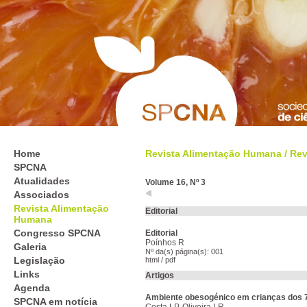
Home
Revista Alimentação Humana
/
Rev
SPCNA
Atualidades
Volume 16, Nº 3
Associados
Revista Alimentação
Editorial
Humana
Congresso SPCNA
Editorial
Poínhos R
Galeria
Nº da(s) página(s): 001
Legislação
html
/
pdf
Links
Artigos
Agenda
Ambiente obesogénico em crianças dos 7
SPCNA em notícia