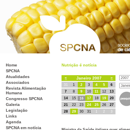
Home
Nutrição é notícia
SPCNA
Atualidades
Janeiro 2007
<
>
Associados
31
1
2
3
4
5
6
Revista Alimentação
7
8
9
10
11
12
13
Humana
14
15
17
18
19
20
Congresso SPCNA
16
Galeria
21
22
23
24
25
26
27
Legislação
28
29
30
31
1
2
3
Links
Agenda
SPCNA em notícia
Ministra da Saúde italiana quer alime