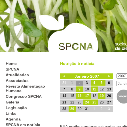
Home
Nutrição é notícia
SPCNA
Atualidades
Janeiro 2007
<
>
Associados
31
1
3
4
5
6
2
Revista Alimentação
7
8
9
10
11
12
13
Humana
14
15
16
17
18
19
20
Congresso SPCNA
Galeria
21
22
23
24
25
26
27
Legislação
28
29
30
31
1
2
3
Links
Agenda
SPCNA em notícia
EUA proíbe gorduras saturadas na al