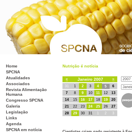
Home
Nutrição é notícia
SPCNA
Atualidades
Janeiro 2007
<
>
Associados
31
1
2
3
4
6
5
Revista Alimentação
7
8
9
10
11
12
13
Humana
14
15
16
17
18
19
20
Congresso SPCNA
Galeria
21
22
23
24
25
26
27
Legislação
28
29
30
31
1
2
3
Links
Agenda
SPCNA em notícia
Cientistas criam gado resistente à E