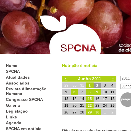
Home
Nutrição é notícia
SPCNA
Atualidades
Junho 2011
<
>
Associados
29
30
31
1
3
4
2
Revista Alimentação
5
6
7
8
9
10
11
Humana
12
13
14
15
16
17
18
Congresso SPCNA
Galeria
19
20
21
22
23
24
25
Legislação
26
27
28
29
30
1
2
Links
Agenda
SPCNA em notícia
Oitenta por cento das crianças come