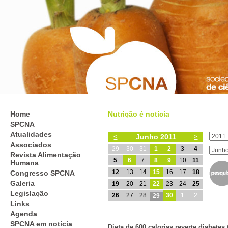
Home
Nutrição é notícia
SPCNA
Atualidades
Junho 2011
<
>
Associados
29
30
31
1
2
3
4
Revista Alimentação
5
6
7
8
9
10
11
Humana
12
13
14
15
16
17
18
Congresso SPCNA
Galeria
19
20
21
22
23
24
25
Legislação
26
27
28
30
1
2
29
Links
Agenda
SPCNA em notícia
Dieta de 600 calorias reverte diabetes 