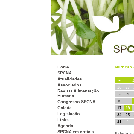
Home
Nutrição 
SPCNA
Atualidades
<
Associados
26
27
Revista Alimentação
3
4
Humana
10
11
Congresso SPCNA
Galeria
17
18
Legislação
24
25
Links
31
1
Agenda
SPCNA em notícia
Estudo an