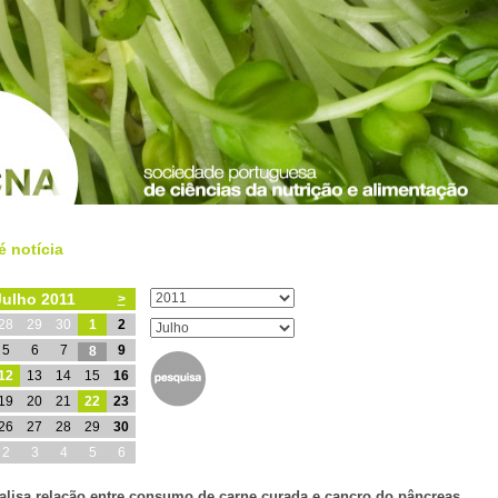
é notícia
Julho 2011
>
28
29
30
1
2
5
6
7
9
8
12
13
14
15
16
19
20
21
22
23
26
27
28
29
30
2
3
4
5
6
alisa relação entre consumo de carne curada e cancro do pâncreas