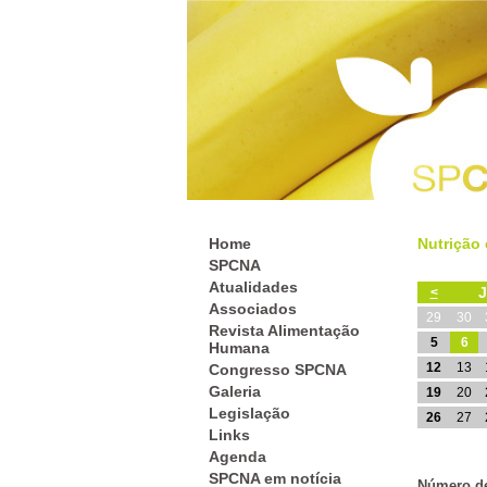
Home
Nutrição 
SPCNA
Atualidades
J
<
Associados
29
30
Revista Alimentação
5
6
Humana
12
13
Congresso SPCNA
Galeria
19
20
Legislação
26
27
Links
Agenda
SPCNA em notícia
Número de