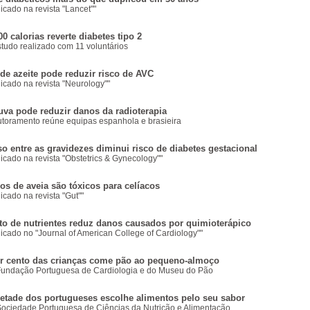
icado na revista "Lancet""
00 calorias reverte diabetes tipo 2
udo realizado com 11 voluntários
e azeite pode reduzir risco de AVC
icado na revista "Neurology""
uva pode reduzir danos da radioterapia
utoramento reúne equipas espanhola e brasieira
o entre as gravidezes diminui risco de diabetes gestacional
icado na revista "Obstetrics & Gynecology""
os de aveia são tóxicos para celíacos
icado na revista "Gut""
o de nutrientes reduz danos causados por quimioterápico
icado no "Journal of American College of Cardiology""
or cento das crianças come pão ao pequeno-almoço
Fundação Portuguesa de Cardiologia e do Museu do Pão
etade dos portugueses escolhe alimentos pelo seu sabor
Sociedade Portuguesa de Ciências da Nutrição e Alimentação