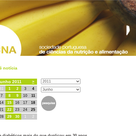
é notícia
unho 2011
>
31
1
2
3
4
7
8
9
10
11
14
15
16
17
18
21
22
23
24
25
28
29
30
1
2
 diabéticos mais do que duplicou em 30 anos