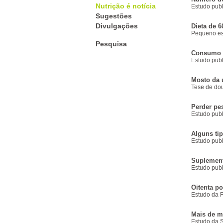
Nutrição é notícia
Estudo publ
Sugestões
Divulgações
Dieta de 6
Pequeno est
Pesquisa
Consumo d
Estudo publ
Mosto da 
Tese de do
Perder pes
Estudo publ
Alguns tip
Estudo publ
Suplement
Estudo publ
Oitenta p
Estudo da 
Mais de m
Estudo da 