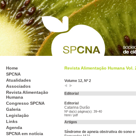
Home
Revista Alimentação Humana Vol. 26
SPCNA
Atualidades
Volume 12, Nº 2
Associados
Revista Alimentação
Editorial
Humana
Congresso SPCNA
Editorial
Catarina Durão
Galeria
Nº da(s) página(s): 39-40
Legislação
html
/
pdf
Links
Artigos
Agenda
Síndrome de apneia obstrutiva do sono e
SPCNA em notícia