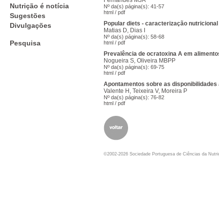
Fernandes MJA
Nutrição é notícia
Nº da(s) página(s): 41-57
html
/
pdf
Sugestões
Popular diets - caracterização nutricional
Divulgações
Matias D, Dias I
Nº da(s) página(s): 58-68
Pesquisa
html
/
pdf
Prevalência de ocratoxina A em aliment
Nogueira S, Oliveira MBPP
Nº da(s) página(s): 69-75
html
/
pdf
Apontamentos sobre as disponibilidades 
Valente H, Teixeira V, Moreira P
Nº da(s) página(s): 76-82
html
/
pdf
©2002-2026 Sociedade Portuguesa de Ciências da Nutr