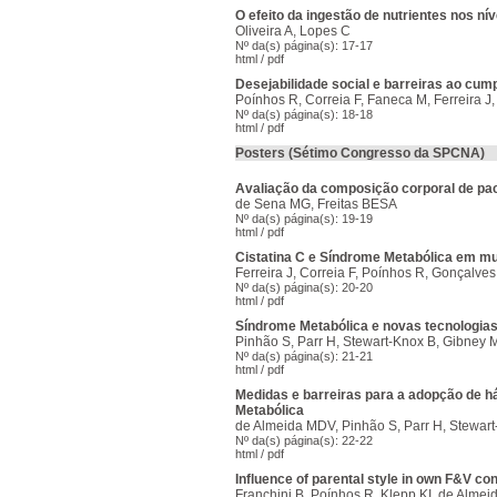
O efeito da ingestão de nutrientes nos ní
Oliveira A, Lopes C
Nº da(s) página(s): 17-17
html
/
pdf
Desejabilidade social e barreiras ao cu
Poínhos R, Correia F, Faneca M, Ferreira J
Nº da(s) página(s): 18-18
html
/
pdf
Posters (Sétimo Congresso da SPCNA)
Avaliação da composição corporal de pac
de Sena MG, Freitas BESA
Nº da(s) página(s): 19-19
html
/
pdf
Cistatina C e Síndrome Metabólica em m
Ferreira J, Correia F, Poínhos R, Gonçalve
Nº da(s) página(s): 20-20
html
/
pdf
Síndrome Metabólica e novas tecnologias
Pinhão S, Parr H, Stewart-Knox B, Gibney
Nº da(s) página(s): 21-21
html
/
pdf
Medidas e barreiras para a adopção de h
Metabólica
de Almeida MDV, Pinhão S, Parr H, Stewar
Nº da(s) página(s): 22-22
html
/
pdf
Influence of parental style in own F&V co
Franchini B, Poínhos R, Klepp KI, de Alme