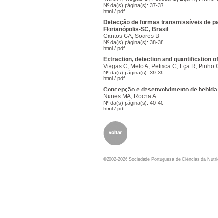
Nº da(s) página(s): 37-37
html
/
pdf
Detecção de formas transmissíveis de par
Florianópolis-SC, Brasil
Cantos GA, Soares B
Nº da(s) página(s): 38-38
html
/
pdf
Extraction, detection and quantification
Viegas O, Melo A, Petisca C, Eça R, Pinho O,
Nº da(s) página(s): 39-39
html
/
pdf
Concepção e desenvolvimento de bebida lá
Nunes MA, Rocha A
Nº da(s) página(s): 40-40
html
/
pdf
©2002-2026 Sociedade Portuguesa de Ciências da Nutr