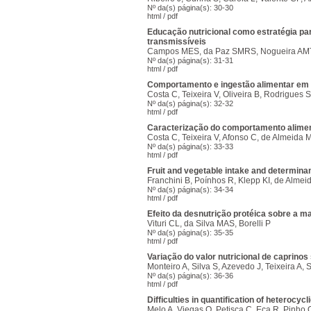
Nº da(s) página(s): 30-30
html
/
pdf
Educação nutricional como estratégia p
transmissíveis
Campos MES, da Paz SMRS, Nogueira AM
Nº da(s) página(s): 31-31
html
/
pdf
Comportamento e ingestão alimentar em 
Costa C, Teixeira V, Oliveira B, Rodrigues
Nº da(s) página(s): 32-32
html
/
pdf
Caracterização do comportamento aliment
Costa C, Teixeira V, Afonso C, de Almeida 
Nº da(s) página(s): 33-33
html
/
pdf
Fruit and vegetable intake and determina
Franchini B, Poínhos R, Klepp KI, de Alme
Nº da(s) página(s): 34-34
html
/
pdf
Efeito da desnutrição protéica sobre a 
Vituri CL, da Silva MAS, Borelli P
Nº da(s) página(s): 35-35
html
/
pdf
Variação do valor nutricional de caprino
Monteiro A, Silva S, Azevedo J, Teixeira A, 
Nº da(s) página(s): 36-36
html
/
pdf
Difficulties in quantification of heterocyc
Melo A, Viegas O, Petisca C, Eça R, Pinho O,