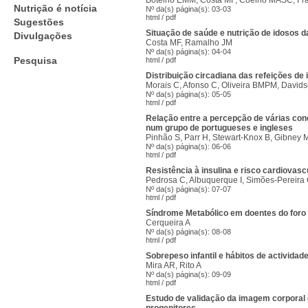
Botelho EMM, Costa MF, Coelho MASC, Fra
Nutrição é notícia
Nº da(s) página(s): 03-03
html
/
pdf
Sugestões
Situação de saúde e nutrição de idosos 
Divulgações
Costa MF, Ramalho JM
Nº da(s) página(s): 04-04
Pesquisa
html
/
pdf
Distribuição circadiana das refeições de
Morais C, Afonso C, Oliveira BMPM, David
Nº da(s) página(s): 05-05
html
/
pdf
Relação entre a percepção de várias cond
num grupo de portugueses e ingleses
Pinhão S, Parr H, Stewart-Knox B, Gibney
Nº da(s) página(s): 06-06
html
/
pdf
Resistência à insulina e risco cardiovas
Pedrosa C, Albuquerque I, Simões-Pereira 
Nº da(s) página(s): 07-07
html
/
pdf
Síndrome Metabólico em doentes do foro 
Cerqueira A
Nº da(s) página(s): 08-08
html
/
pdf
Sobrepeso infantil e hábitos de actividad
Mira AR, Rito A
Nº da(s) página(s): 09-09
html
/
pdf
Estudo de validação da imagem corporal