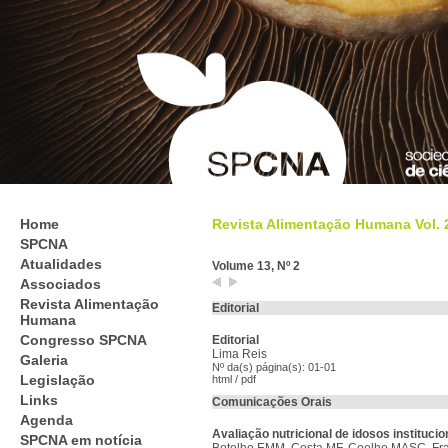
Home
Revista Alimentação Humana Vol. 26
SPCNA
Atualidades
Volume 13, Nº 2
Associados
Revista Alimentação
Editorial
Humana
Congresso SPCNA
Editorial
Lima Reis
Galeria
Nº da(s) página(s): 01-01
Legislação
html
/
pdf
Links
Comunicações Orais
Agenda
Avaliação nutricional de idosos institucio
SPCNA em notícia