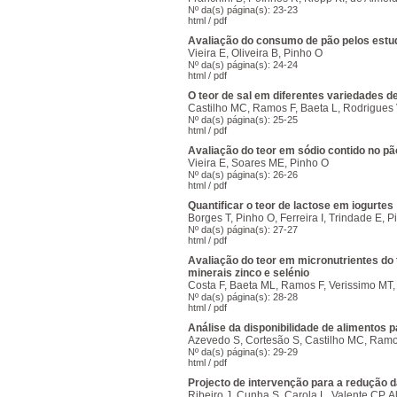
Nº da(s) página(s): 23-23
html
/
pdf
Avaliação do consumo de pão pelos estu
Vieira E, Oliveira B, Pinho O
Nº da(s) página(s): 24-24
html
/
pdf
O teor de sal em diferentes variedades d
Castilho MC, Ramos F, Baeta L, Rodrigues 
Nº da(s) página(s): 25-25
html
/
pdf
Avaliação do teor em sódio contido no p
Vieira E, Soares ME, Pinho O
Nº da(s) página(s): 26-26
html
/
pdf
Quantificar o teor de lactose em iogurtes
Borges T, Pinho O, Ferreira I, Trindade E, Pi
Nº da(s) página(s): 27-27
html
/
pdf
Avaliação do teor em micronutrientes do 
minerais zinco e selénio
Costa F, Baeta ML, Ramos F, Verissimo MT, 
Nº da(s) página(s): 28-28
html
/
pdf
Análise da disponibilidade de alimentos 
Azevedo S, Cortesão S, Castilho MC, Ramos
Nº da(s) página(s): 29-29
html
/
pdf
Projecto de intervenção para a redução da
Ribeiro J, Cunha S, Carola L, Valente CP, A