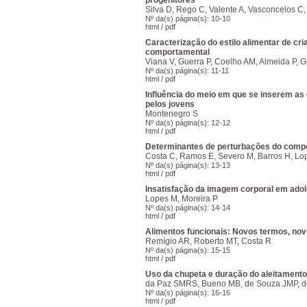
progenitores
Silva D, Rego C, Valente A, Vasconcelos C,
Nº da(s) página(s): 10-10
html
/
pdf
Caracterização do estilo alimentar de c
comportamental
Viana V, Guerra P, Coelho AM, Almeida P, 
Nº da(s) página(s): 11-11
html
/
pdf
Influência do meio em que se inserem as 
pelos jovens
Montenegro S
Nº da(s) página(s): 12-12
html
/
pdf
Determinantes de perturbações do comp
Costa C, Ramos E, Severo M, Barros H, Lo
Nº da(s) página(s): 13-13
html
/
pdf
Insatisfação da imagem corporal em ad
Lopes M, Moreira P
Nº da(s) página(s): 14-14
html
/
pdf
Alimentos funcionais: Novos termos, nov
Remígio AR, Roberto MT, Costa R
Nº da(s) página(s): 15-15
html
/
pdf
Uso da chupeta e duração do aleitament
da Paz SMRS, Bueno MB, de Souza JMP, 
Nº da(s) página(s): 16-16
html
/
pdf